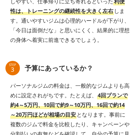
しやすい、仕事帰りに立ち寄れるといった
利便
性は、トレーニングの継続性を大きく左右
しま
す。通いやすいジムは心理的ハードルが下がり、
「今日は面倒だな」と思いにくく、結果的に理想
の身体へ着実に前進できるでしょう。
STEP
予算にあっているか？
パーソナルジムの料金は、一般的なジムよりも高
めに設定されがちです。たとえば、
4回プランで
約4～5万円、10回で約9～10万円、16回で約14
～20万円ほどが相場の目安
となります。事前に
複数のジムで料金を比較したり、キャンペーンや
分割払いの有無などを確認して、自分の予算に見