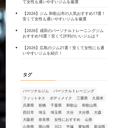
て女性も通いやすいジムを厳選
【2026】ジム 和歌山市の人気おすすめ17選！
安くて女性も通いやすいジムを厳選
【2026】成田のパーソナルトレーニングジム
おすすめ10選！安くて評判のいいジムは？
【2026】広島のジム21選！安くて女性にも通
いやすいジムを紹介！
タグ
パーソナルジム
パーソナルトレーニング
フィットネス
ボディメイク
三重県
久留米
兵庫県
前橋
千葉県
和歌山
和歌山県
四日市
埼玉
埼玉県
大分
大分県
大森
大阪府
奈良県
女性におすすめ
山形
山形県
岡山県
川口
平塚
愛知県
新潟県