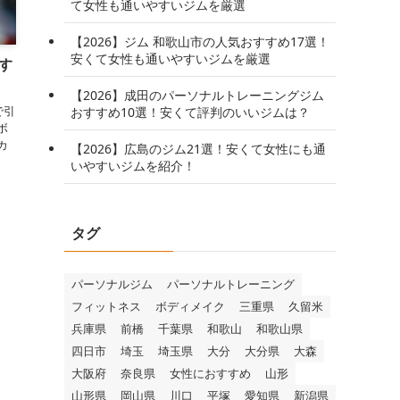
て女性も通いやすいジムを厳選
【2026】ジム 和歌山市の人気おすすめ17選！
安くて女性も通いやすいジムを厳選
す
【2026】成田のパーソナルトレーニングジム
で引
おすすめ10選！安くて評判のいいジムは？
ボ
カ
【2026】広島のジム21選！安くて女性にも通
いやすいジムを紹介！
タグ
パーソナルジム
パーソナルトレーニング
フィットネス
ボディメイク
三重県
久留米
兵庫県
前橋
千葉県
和歌山
和歌山県
四日市
埼玉
埼玉県
大分
大分県
大森
大阪府
奈良県
女性におすすめ
山形
山形県
岡山県
川口
平塚
愛知県
新潟県