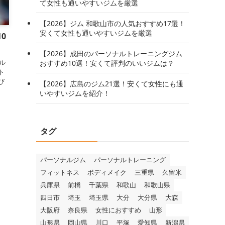
て女性も通いやすいジムを厳選
【2026】ジム 和歌山市の人気おすすめ17選！
安くて女性も通いやすいジムを厳選
0
【2026】成田のパーソナルトレーニングジム
短ル
おすすめ10選！安くて評判のいいジムは？
ト
び
【2026】広島のジム21選！安くて女性にも通
いやすいジムを紹介！
タグ
パーソナルジム
パーソナルトレーニング
フィットネス
ボディメイク
三重県
久留米
兵庫県
前橋
千葉県
和歌山
和歌山県
四日市
埼玉
埼玉県
大分
大分県
大森
大阪府
奈良県
女性におすすめ
山形
山形県
岡山県
川口
平塚
愛知県
新潟県