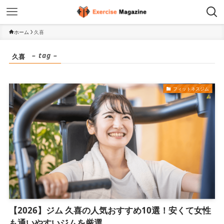
ホーム
久喜
– tag –
久喜
フィットネスジム
【2026】ジム 久喜の人気おすすめ10選！安くて女性
も通いやすいジムを厳選