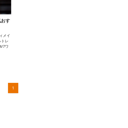
気おす
ディメイ
ルトレ
/7ワ
1